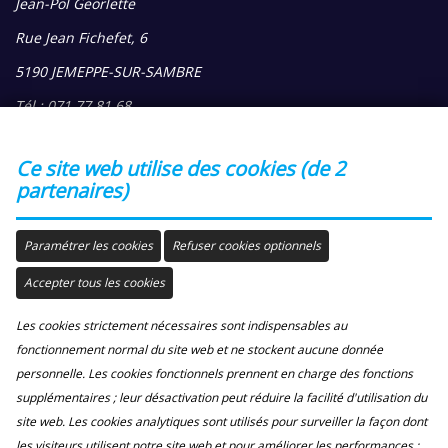
Jean-Pol Georlette
Rue Jean Fichefet, 6
5190 JEMEPPE-SUR-SAMBRE
Tél : 071 77 81 68
Gsm: 0475 35 04 46
Ce site web utilise des cookies (de 2
EMAIL :
ALC-JPGeorlette@outlook.com
partenaires)
Errata brochure
Paramétrer les cookies
Refuser cookies optionnels
ALC
Accepter tous les cookies
ASSOCIATION SANS BUT LUCRATIF
Les cookies strictement nécessaires sont indispensables au
Reconnue par le Commissariat Général au Tourisme sous la
fonctionnement normal du site web et ne stockent aucune donnée
catégorie A
personnelle. Les cookies fonctionnels prennent en charge des fonctions
supplémentaires ; leur désactivation peut réduire la facilité d'utilisation du
Autorisation N° A 1244
site web. Les cookies analytiques sont utilisés pour surveiller la façon dont
TVA BE 0414.398.450
les visiteurs utilisent notre site web et pour améliorer les performances ;