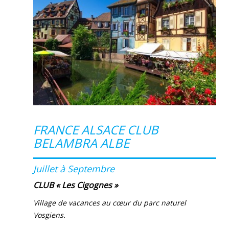
FRANCE ALSACE CLUB
BELAMBRA ALBE
Juillet à Septembre
CLU
B
«
Le
s
Cigogne
s
»
Village de vacances au cœur du parc naturel
Vosgiens.