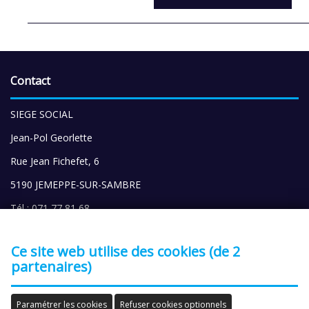
Contact
SIEGE SOCIAL
Jean-Pol Georlette
Rue Jean Fichefet, 6
5190 JEMEPPE-SUR-SAMBRE
Tél : 071 77 81 68
Gsm: 0475 35 04 46
Ce site web utilise des cookies (de 2
EMAIL :
ALC-JPGeorlette@outlook.com
partenaires)
Errata brochure
Paramétrer les cookies
Refuser cookies optionnels